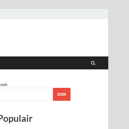
oek
ZOEK
Populair