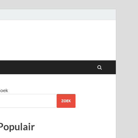
oek
ZOEK
Populair