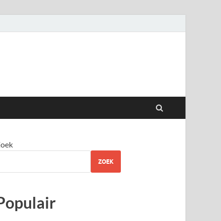
oek
ZOEK
Populair