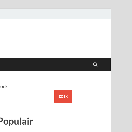
oek
ZOEK
Populair