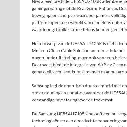
Niet alleen biedt de UE55AU7105K adembenemend
gamingervaring met de Real Game Enhancer. Deze 
bewegingsonscherpte, waardoor gamers volledig 
platform opent een wereld van eindeloos enterta
waardoor gebruikers moeiteloos kunnen genieten
Het ontwerp van de UE55AU7105K is niet alleen 
Met een Clean Cable Solution worden alle kabels 
opgeruimde uitstraling, maar ook voor een betere
Daarnaast biedt de integratie van AirPlay 2 een 
gemakkelijk content kunt streamen naar het grot
Samsung legt de nadruk op duurzaamheid met ene
ondersteuning en updates, waardoor de UE55AU71
verstandige investering voor de toekomst.
De Samsung UE55AU7105K belooft een buitengew
technologieën en een doordachte benadering van d